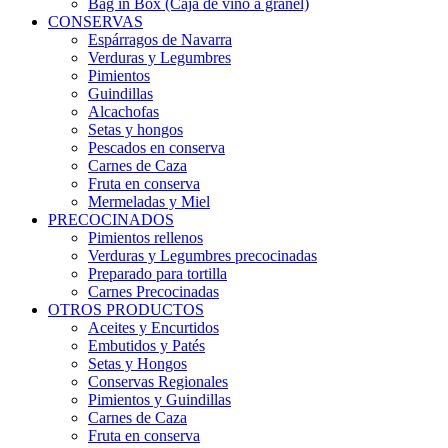
Bag in Box (Caja de vino a granel)
CONSERVAS
Espárragos de Navarra
Verduras y Legumbres
Pimientos
Guindillas
Alcachofas
Setas y hongos
Pescados en conserva
Carnes de Caza
Fruta en conserva
Mermeladas y Miel
PRECOCINADOS
Pimientos rellenos
Verduras y Legumbres precocinadas
Preparado para tortilla
Carnes Precocinadas
OTROS PRODUCTOS
Aceites y Encurtidos
Embutidos y Patés
Setas y Hongos
Conservas Regionales
Pimientos y Guindillas
Carnes de Caza
Fruta en conserva