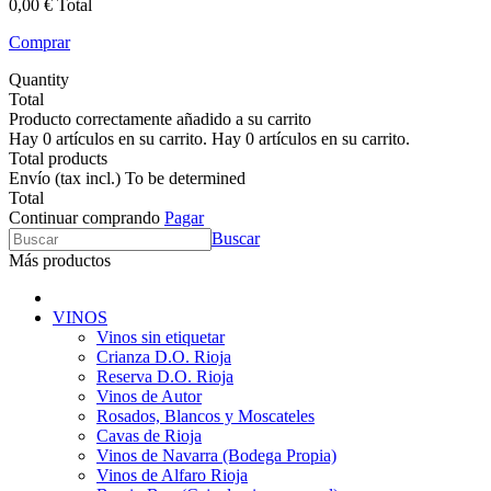
0,00 €
Total
Comprar
Quantity
Total
Producto correctamente añadido a su carrito
Hay
0
artículos en su carrito.
Hay
0
artículos en su carrito.
Total products
Envío (tax incl.)
To be determined
Total
Continuar comprando
Pagar
Buscar
Más productos
VINOS
Vinos sin etiquetar
Crianza D.O. Rioja
Reserva D.O. Rioja
Vinos de Autor
Rosados, Blancos y Moscateles
Cavas de Rioja
Vinos de Navarra (Bodega Propia)
Vinos de Alfaro Rioja