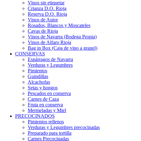
Vinos sin etiquetar
Crianza D.O. Rioja
Reserva D.O. Rioja
Vinos de Autor
Rosados, Blancos y Moscateles
Cavas de Rioja
Vinos de Navarra (Bodega Propia)
Vinos de Alfaro Rioja
Bag in Box (Caja de vino a granel)
CONSERVAS
Espárragos de Navarra
Verduras y Legumbres
Pimientos
Guindillas
Alcachofas
Setas y hongos
Pescados en conserva
Carnes de Caza
Fruta en conserva
Mermeladas y Miel
PRECOCINADOS
Pimientos rellenos
Verduras y Legumbres precocinadas
Preparado para tortilla
Carnes Precocinadas